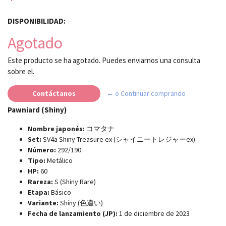
DISPONIBILIDAD:
Agotado
Este producto se ha agotado. Puedes enviarnos una consulta
sobre el.
Contáctanos
← o Continuar comprando
Pawniard (Shiny)
Nombre japonés:
コマタナ
Set:
SV4a Shiny Treasure ex (シャイニートレジャーex)
Número:
292/190
Tipo:
Metálico
HP:
60
Rareza:
S (Shiny Rare)
Etapa:
Básico
Variante:
Shiny (色違い)
Fecha de lanzamiento (JP):
1 de diciembre de 2023