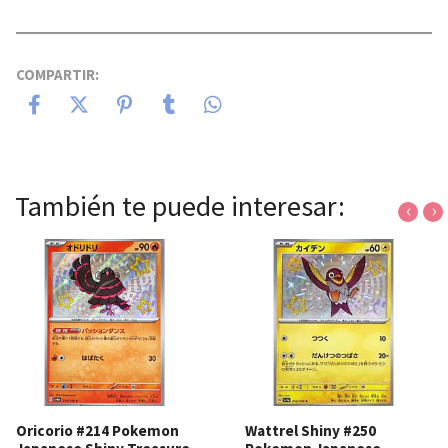
COMPARTIR:
También te puede interesar:
‹
›
Oricorio #214 Pokemon
Wattrel Shiny #250