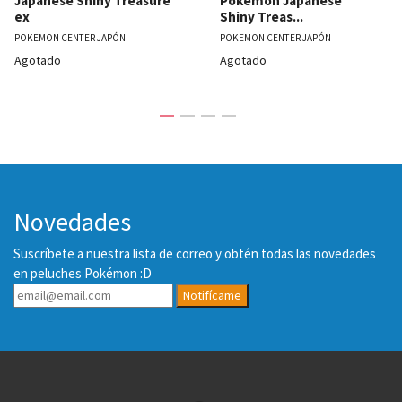
Japanese Shiny Treasure
Pokemon Japanese
ex
Shiny Treas...
POKEMON CENTER JAPÓN
POKEMON CENTER JAPÓN
Agotado
Agotado
Novedades
Suscríbete a nuestra lista de correo y obtén todas las novedades
en peluches Pokémon :D
Notifícame