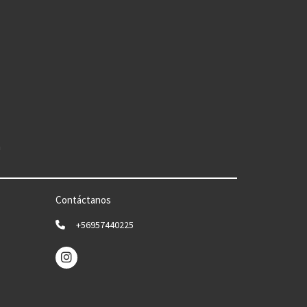
n
Contáctanos
+56957440225