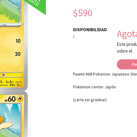
$590
DISPONIBILIDAD
Agot
:
Este produ
sobre el.
Co
Pawmi #66 Pokemon Japanese Shin
Pokémon center Japón
(carta sin gradear)