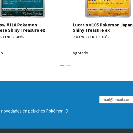
ow #118 Pokemon
Lucario #105 Pokemon Japa
ese Shiny Treasure ex
Shiny Treasure ex
N CENTER JAPÓN
POKEMON CENTER JAPÓN
do
Agotado
las novedades en peluches Pokémon :D