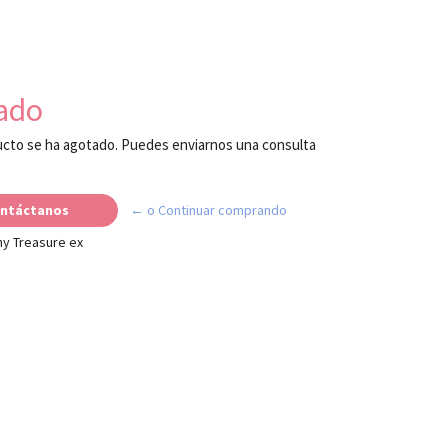
ado
cto se ha agotado. Puedes enviarnos una consulta
ntáctanos
← o Continuar comprando
y Treasure ex