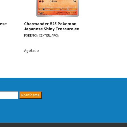
nese
Charmander #25 Pokemon
Shroodle 
Japanese Shiny Treasure ex
Japanese S
POKEMON CENTER JAPÓN
POKEMON CENT
Agotado
Agotado
Notifícame