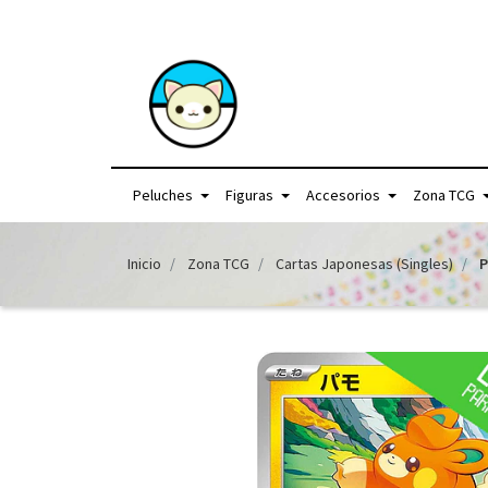
+56957440225 /
Peluches
Figuras
Accesorios
Zona TCG
Inicio
Zona TCG
Cartas Japonesas (Singles)
P