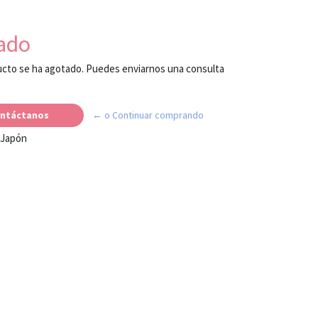
ado
cto se ha agotado. Puedes enviarnos una consulta
ntáctanos
← o Continuar comprando
 Japón