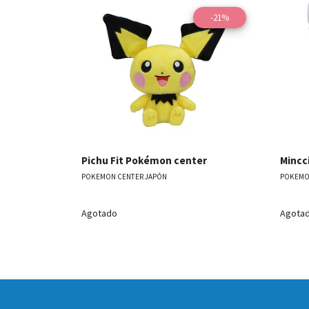
-21%
Ver detalles
Pichu Fit Pokémon center
Mincc
POKEMON CENTER JAPÓN
POKEMO
Agotado
Agota