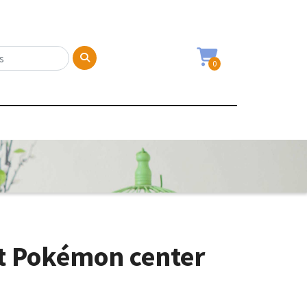
0
it Pokémon center