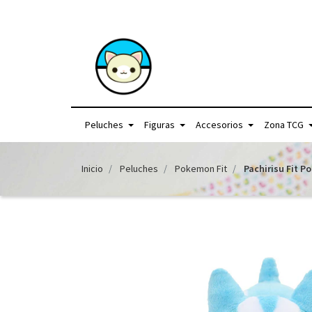
+56957440225 /
Peluches
Figuras
Accesorios
Zona TCG
Inicio
Peluches
Pokemon Fit
Pachirisu Fit P