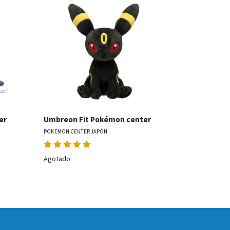
les
Ver detalles
Chatot Fi
POKEMON CENT
er
Umbreon Fit Pokémon center
POKEMON CENTER JAPÓN
Agotado
Agotado