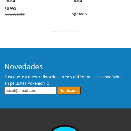
BANDAI
BANDAI
$6.990
Agotado
Antes
$10.990
Novedades
Suscríbete a nuestra lista de correo y obtén todas las novedades
en peluches Pokémon :D
Notifícame