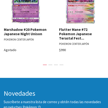
Marshadow #20 Pokemon
Flutter Mane #72
Japanese Night Unison
Pokemon Japanese
Terastal Fest...
POKEMON CENTER JAPÓN
POKEMON CENTER JAPÓN
Agotado
$990
Novedades
Suscríbete a nuestra lista de correo y obtén todas las novedades
en peluches Pokémon :D