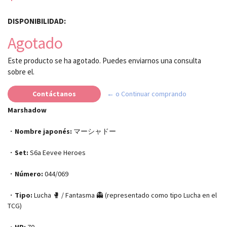
DISPONIBILIDAD:
Agotado
Este producto se ha agotado. Puedes enviarnos una consulta
sobre el.
Contáctanos
← o Continuar comprando
Marshadow
・
Nombre japonés:
マーシャドー
・
Set:
S6a Eevee Heroes
・
Número:
044/069
・
Tipo:
Lucha 🥊 / Fantasma 👻 (representado como tipo Lucha en el
TCG)
・
HP:
70