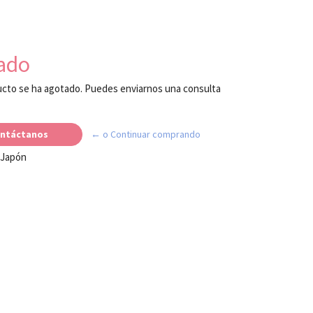
ado
cto se ha agotado. Puedes enviarnos una consulta
ntáctanos
← o Continuar comprando
 Japón