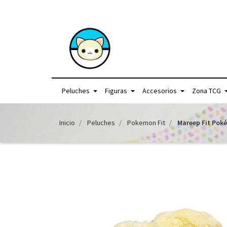
+56957440225 /
Peluches
Figuras
Accesorios
Zona TCG
Inicio
Peluches
Pokemon Fit
Mareep Fit Pok