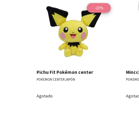
-21%
Ver detalles
Pichu Fit Pokémon center
Mincc
POKEMON CENTER JAPÓN
POKEMO
Agotado
Agota