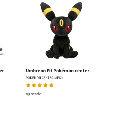
les
Ver detalles
Chatot Fi
POKEMON CENT
er
Umbreon Fit Pokémon center
POKEMON CENTER JAPÓN
Agotado
Agotado