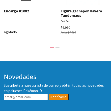
Encargo #1082
Figura gachapon llavero
Tandemaus
BANDAI
$6.990
Agotado
Antes
$7.990
Novedades
Suscríbete a nuestra lista de correo y obtén todas las novedades
en peluches Pokémon :D
Notifícame