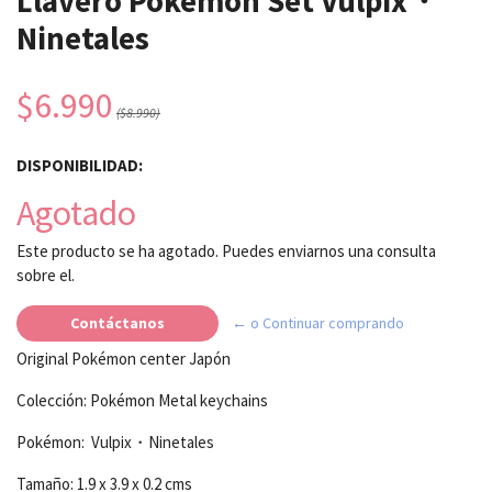
Llavero Pokémon Set Vulpix・
Ninetales
$6.990
($8.990)
DISPONIBILIDAD:
Agotado
Este producto se ha agotado. Puedes enviarnos una consulta
sobre el.
Contáctanos
← o Continuar comprando
Original Pokémon center Japón
Colección: Pokémon Metal keychains
Pokémon: Vulpix・Ninetales
Tamaño: 1.9 x 3.9 x 0.2 cms