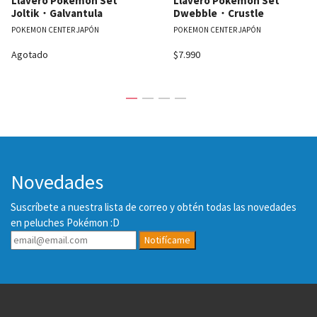
Llavero Pokémon Set
Llavero Pokémon Set
Joltik・Galvantula
Dwebble・Crustle
POKEMON CENTER JAPÓN
POKEMON CENTER JAPÓN
Agotado
$7.990
Novedades
Suscríbete a nuestra lista de correo y obtén todas las novedades
en peluches Pokémon :D
Notifícame