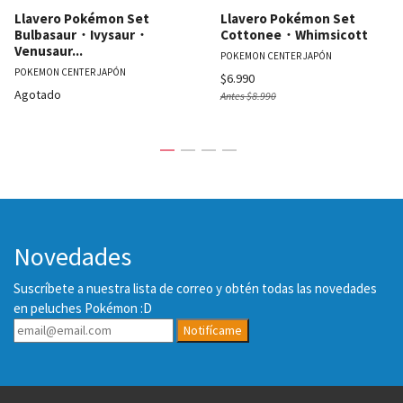
Llavero Pokémon Set
Llavero Pokémon Set
Bulbasaur・Ivysaur・
Cottonee・Whimsicott
Venusaur​...
POKEMON CENTER JAPÓN
POKEMON CENTER JAPÓN
$6.990
Agotado
Antes
$8.990
Novedades
Suscríbete a nuestra lista de correo y obtén todas las novedades
en peluches Pokémon :D
Notifícame