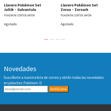
Llavero Pokémon Set
Llavero Pokémon Set
Joltik・Galvantula
Zorua・Zoroark
POKEMON CENTER JAPÓN
POKEMON CENTER JAPÓN
Agotado
Agotado
Novedades
Suscríbete a nuestra lista de correo y obtén todas las novedades
en peluches Pokémon :D
Notifícame