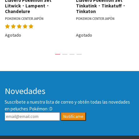
Llavero Pokémon Set
Llavero Pokémon Set
Litwick・Lampent・
Tinkatink・Tinkatuff・
Chandelure
Tinkaton
POKEMON CENTER JAPÓN
POKEMON CENTER JAPÓN
Agotado
Agotado
Novedades
Suscríbete a nuestra lista de correo y obtén todas las novedades
en peluches Pokémon :D
Notifícame