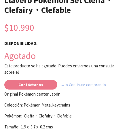
Llavero Pokémon Set Cleffa・
Clefairy・Clefable
$10.990
DISPONIBILIDAD:
Agotado
Este producto se ha agotado. Puedes enviarnos una consulta
sobre el.
Contáctanos
← o Continuar comprando
Original Pokémon center Japón
Colección: Pokémon Metal keychains
Pokémon: Cleffa・Clefairy・Clefable
Tamaño: 1.9 x 3.7 x 0.2 cms