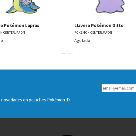
ro Pokémon Lapras
Llavero Pokémon Ditto
N CENTER JAPÓN
POKEMON CENTER JAPÓN
do
Agotado
las novedades en peluches Pokémon :D