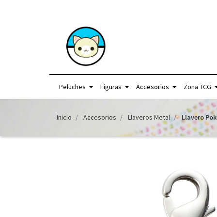
+56957440225 /
Peluches
Figuras
Accesorios
Zona TCG
Inicio
Accesorios
Llaveros Metal
Llavero Po