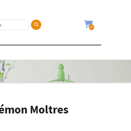
0
kémon Moltres