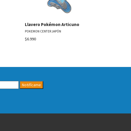
Llavero P
POKEMON CENT
Llavero Pokémon Articuno
POKEMON CENTER JAPÓN
$6.990
$6.990
Notifícame