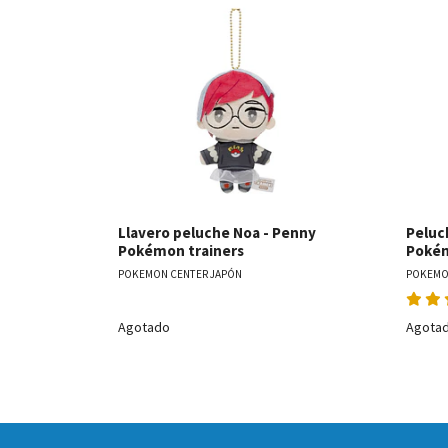
Ver detalles
Llavero peluche Noa - Penny
Peluc
Pokémon trainers
Pokém
POKEMON CENTER JAPÓN
POKEMO
Agotado
Agota