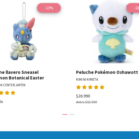
-13%
-1
Ver detalles
Ver detal
he llavero Sneasel
Peluche Pokémon Oshawott
on Botanical Easter
KIMI NI KIMETA
N CENTER JAPÓN
$26.990
do
Antes
$32.990