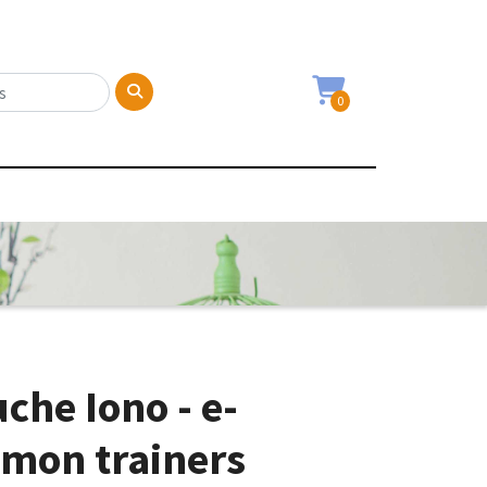
0
che Iono - e-
mon trainers