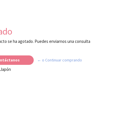
ado
cto se ha agotado. Puedes enviarnos una consulta
ntáctanos
← o Continuar comprando
 Japón