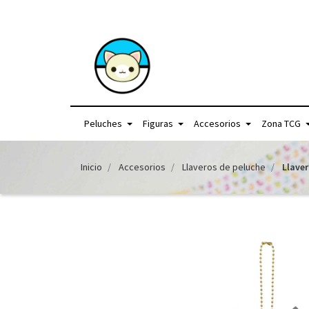
+56957440225 /
Peluches
Figuras
Accesorios
Zona TCG
Inicio
Accesorios
Llaveros de peluche
Llave