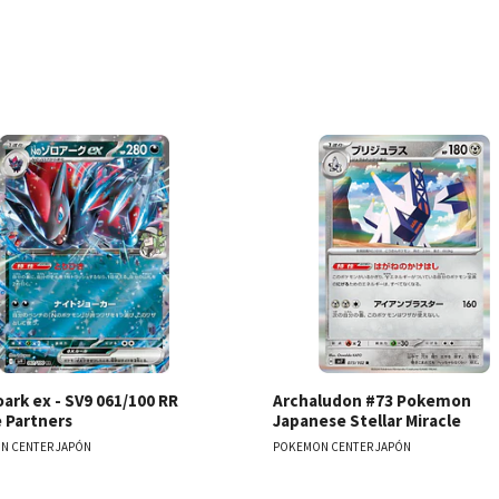
Ver detalles
Ver detal
ark ex - SV9 061/100 RR
Archaludon #73 Pokemon
e Partners
Japanese Stellar Miracle
N CENTER JAPÓN
POKEMON CENTER JAPÓN