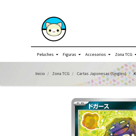
+56957440225 /
Peluches
Figuras
Accesorios
Zona TCG
Inicio
Zona TCG
Cartas Japonesas (Singles)
K