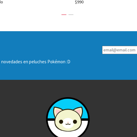
do
$990
las novedades en peluches Pokémon :D