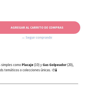
← Seguir comprando
es simples como
Placaje
(10) y
Gas Golpeador
(20),
lds temáticos o colecciones únicas. 🎨🧪