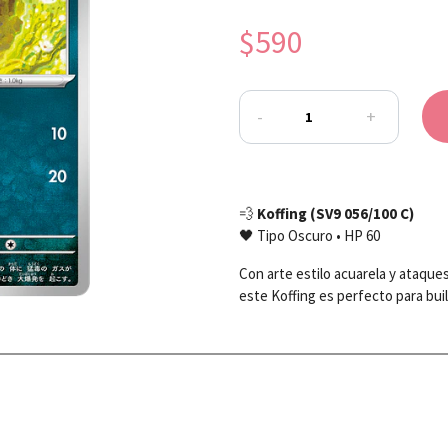
$590
-
+
💨
Koffing (SV9 056/100 C)
🖤 Tipo Oscuro • HP 60
Con arte estilo acuarela y ataqu
este Koffing es perfecto para bui