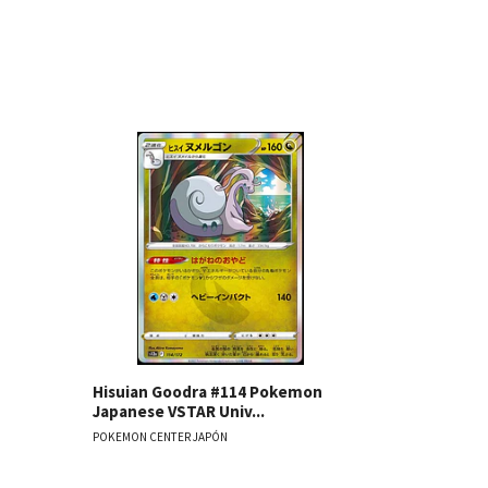
les
Ver detalles
Hisuian Goodra #114 Pokemon
Espeon Po
Japanese VSTAR Univ...
Japanese Te
POKEMON CENTER JAPÓN
POKEMON CENT