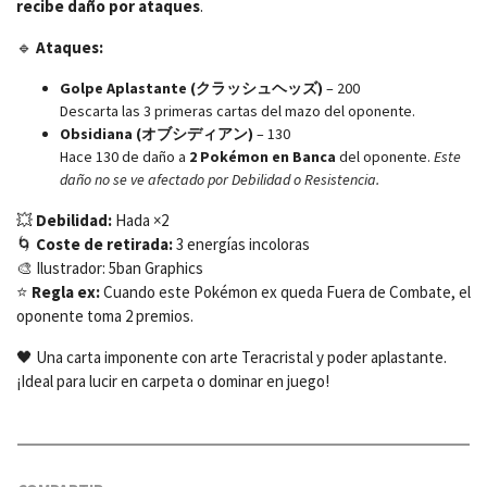
recibe daño por ataques
.
🔹
Ataques:
Golpe Aplastante (クラッシュヘッズ)
– 200
Descarta las 3 primeras cartas del mazo del oponente.
Obsidiana (オブシディアン)
– 130
Hace 130 de daño a
2 Pokémon en Banca
del oponente.
Este
daño no se ve afectado por Debilidad o Resistencia.
💥
Debilidad:
Hada ×2
🌀
Coste de retirada:
3 energías incoloras
🎨 Ilustrador: 5ban Graphics
⭐
Regla ex:
Cuando este Pokémon ex queda Fuera de Combate, el
oponente toma 2 premios.
🖤 Una carta imponente con arte Teracristal y poder aplastante.
¡Ideal para lucir en carpeta o dominar en juego!