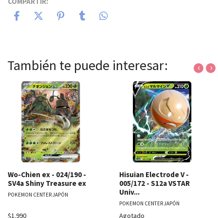
COMPARTIR:
También te puede interesar:
‹
›
Wo-Chien ex - 024/190 -
Hisuian Electrode V -
SV4a Shiny Treasure ex
005/172 - S12a VSTAR
Univ...
POKEMON CENTER JAPÓN
POKEMON CENTER JAPÓN
$1.990
Agotado