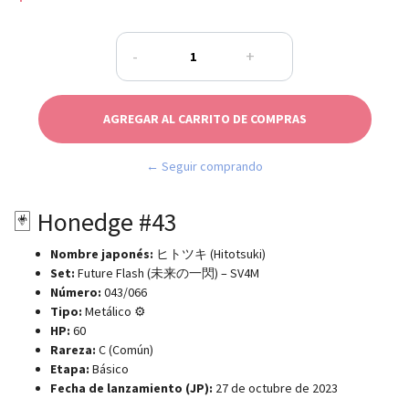
-
+
← Seguir comprando
🃏 Honedge #43
Nombre japonés:
ヒトツキ (Hitotsuki)
Set:
Future Flash (未来の一閃) – SV4M
Número:
043/066
Tipo:
Metálico ⚙️
HP:
60
Rareza:
C (Común)
Etapa:
Básico
Fecha de lanzamiento (JP):
27 de octubre de 2023