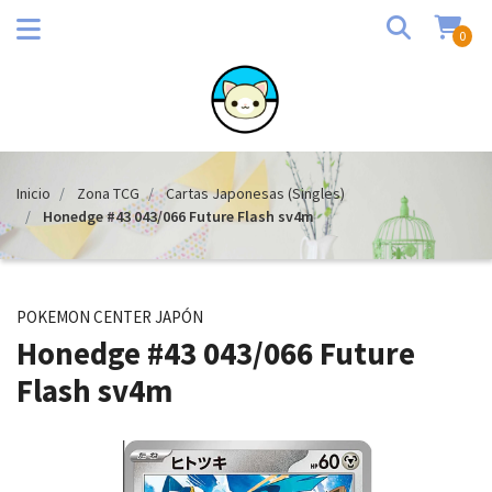
0
Inicio
Zona TCG
Cartas Japonesas (Singles)
Honedge #43 043/066 Future Flash sv4m
POKEMON CENTER JAPÓN
Honedge #43 043/066 Future
Flash sv4m