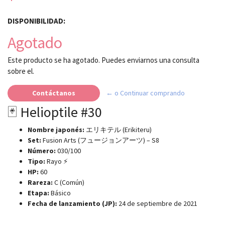
DISPONIBILIDAD:
Agotado
Este producto se ha agotado. Puedes enviarnos una consulta
sobre el.
Contáctanos
← o Continuar comprando
🃏 Helioptile #30
Nombre japonés:
エリキテル (Erikiteru)
Set:
Fusion Arts (フュージョンアーツ) – S8
Número:
030/100
Tipo:
Rayo ⚡
HP:
60
Rareza:
C (Común)
Etapa:
Básico
Fecha de lanzamiento (JP):
24 de septiembre de 2021