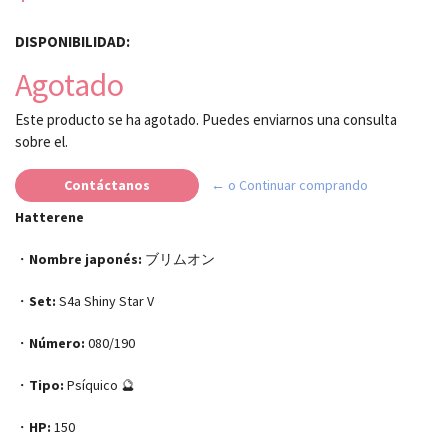
DISPONIBILIDAD:
Agotado
Este producto se ha agotado. Puedes enviarnos una consulta
sobre el.
Contáctanos
← o Continuar comprando
Hatterene
・
Nombre japonés:
ブリムオン
・
Set:
S4a Shiny Star V
・
Número:
080/190
・
Tipo:
Psíquico 🔮
・
HP:
150