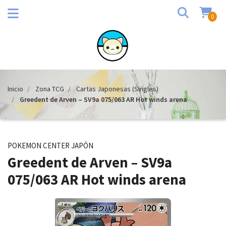
0
Inicio
Zona TCG
Cartas Japonesas (Singles)
Greedent de Arven – SV9a 075/063 AR Hot winds arena
POKEMON CENTER JAPÓN
Greedent de Arven – SV9a
075/063 AR Hot winds arena