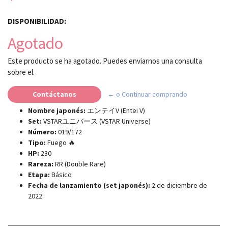
DISPONIBILIDAD:
Agotado
Este producto se ha agotado. Puedes enviarnos una consulta
sobre el.
Contáctanos
← o Continuar comprando
Nombre japonés:
エンテイV (Entei V)
Set:
VSTARユニバース (VSTAR Universe)
Número:
019/172
Tipo:
Fuego 🔥
HP:
230
Rareza:
RR (Double Rare)
Etapa:
Básico
Fecha de lanzamiento (set japonés):
2 de diciembre de
2022