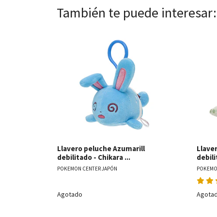
También te puede interesar:
Ver detalles
Llavero peluche Azumarill
Llave
debilitado - Chikara ...
debili
POKEMON CENTER JAPÓN
POKEMO
Agotado
Agota