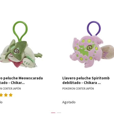
Ver detalles
Ver detal
ro peluche Meowscarada
Llavero peluche Spiritomb
tado - Chikar...
debilitado - Chikara ...
N CENTER JAPÓN
POKEMON CENTER JAPÓN
do
Agotado