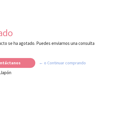
ado
cto se ha agotado. Puedes enviarnos una consulta
ntáctanos
← o Continuar comprando
 Japón