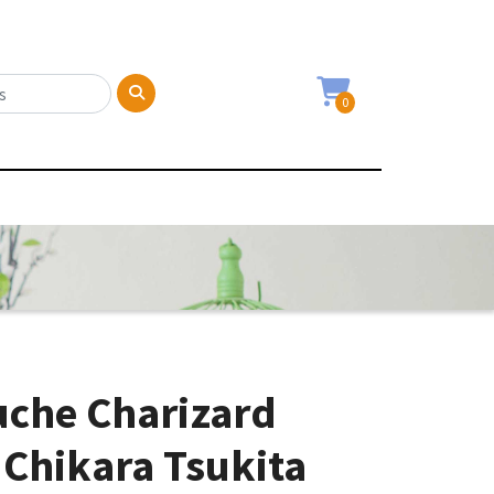
0
uche Charizard
 Chikara Tsukita