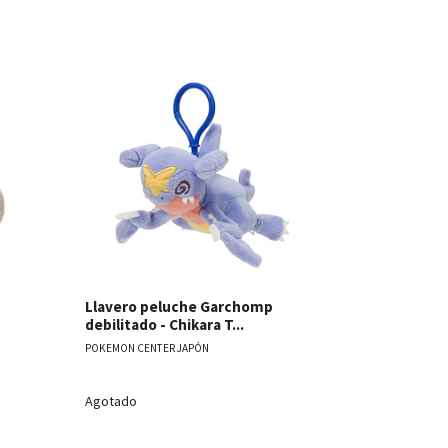
les
Ver detalles
Peluche Es
Llavero peluche Garchomp
debilitado - Chikara T...
POKEMON CENT
POKEMON CENTER JAPÓN
Agotado
$32.990