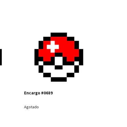
les
Ver detalles
Ver detall
Encargo #
Encargo #0689
Agotado
Agotado