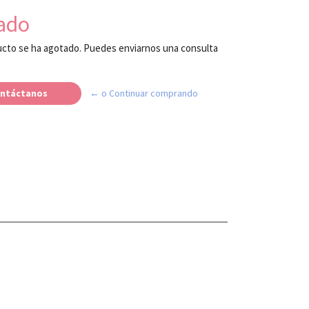
ado
cto se ha agotado. Puedes enviarnos una consulta
ntáctanos
← o Continuar comprando