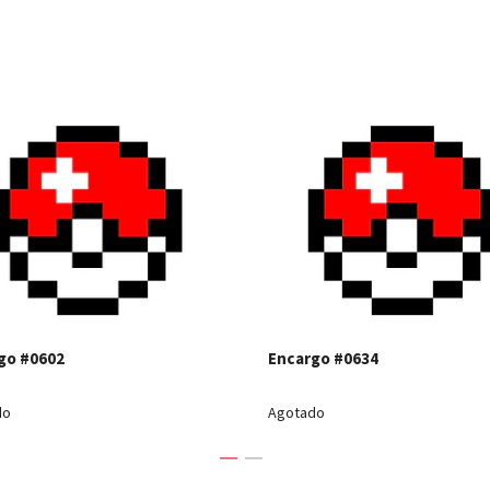
Ver detalles
Ver detal
go #0602
Encargo #0634
do
Agotado