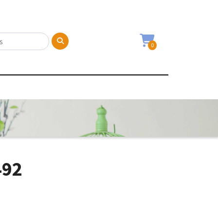
0
492