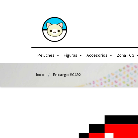
+56957440225 /
Peluches
Figuras
Accesorios
Zona TCG
Inicio
Encargo #0492