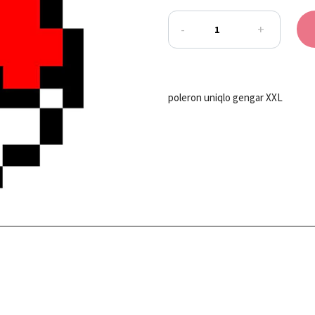
-
+
poleron uniqlo gengar XXL