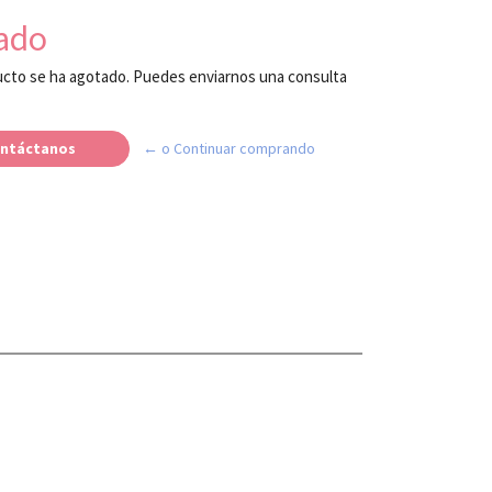
ado
cto se ha agotado. Puedes enviarnos una consulta
ntáctanos
← o Continuar comprando