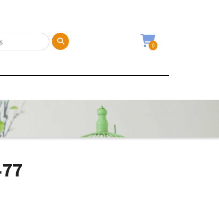
0
477