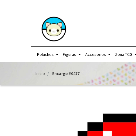
+56957440225 /
Peluches
Figuras
Accesorios
Zona TCG
Inicio
Encargo #0477