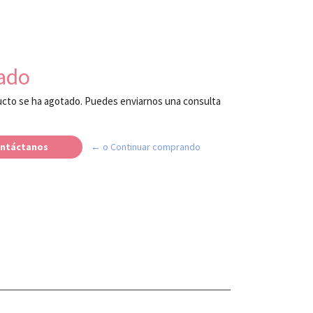
ado
cto se ha agotado. Puedes enviarnos una consulta
ntáctanos
← o Continuar comprando