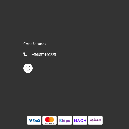
n
Contáctanos
+56957440225