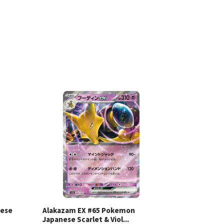
les
Ver detalles
nese
Alakazam EX #65 Pokemon
Jynx EX #
Japanese Scarlet & Viol...
Scarlet & V