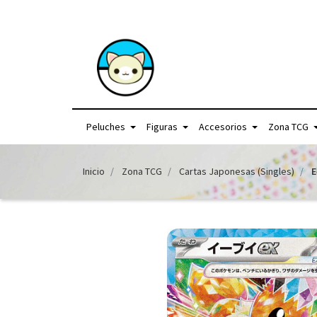
+56957440225 /
Peluches
Figuras
Accesorios
Zona TCG
Inicio
Zona TCG
Cartas Japonesas (Singles)
E