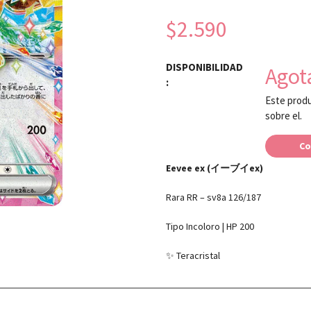
$2.590
DISPONIBILIDAD
Agot
:
Este produ
sobre el.
Co
Eevee ex (イーブイex)
Rara RR – sv8a 126/187
Tipo Incoloro | HP 200
✨ Teracristal