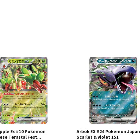
Ver detalles
Ver detal
pple Ex #10 Pokemon
Arbok EX #24 Pokemon Japa
se Terastal Fest...
Scarlet & Violet 151