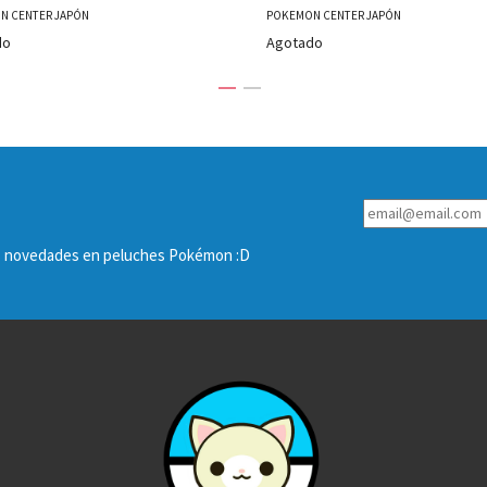
N CENTER JAPÓN
POKEMON CENTER JAPÓN
do
Agotado
las novedades en peluches Pokémon :D