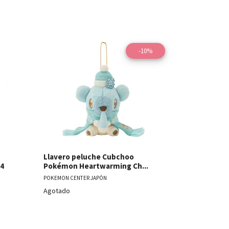
-10%
les
Ver detalles
Llavero peluche Cubchoo
Llavero P
24
Pokémon Heartwarming Ch...
Pikachu・R
POKEMON CENTER JAPÓN
POKEMON CENT
Agotado
Agotado