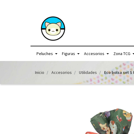
+56957440225 /
Peluches
Figuras
Accesorios
Zona TCG
Inicio
Accesorios
Utilidades
Eco bolsa set 