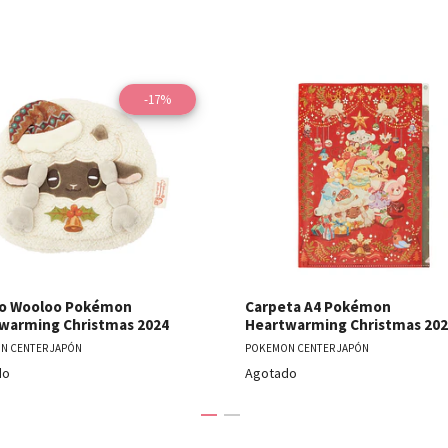
-17%
Ver detalles
Ver detal
to Wooloo Pokémon
Carpeta A4 Pokémon
warming Christmas 2024
Heartwarming Christmas 20
N CENTER JAPÓN
POKEMON CENTER JAPÓN
do
Agotado