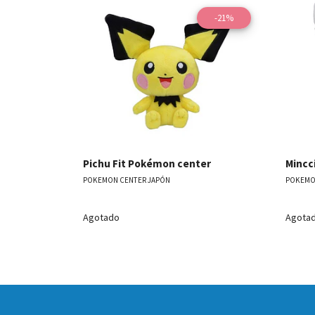
-21%
Ver detalles
Pichu Fit Pokémon center
Mincc
POKEMON CENTER JAPÓN
POKEMO
Agotado
Agota