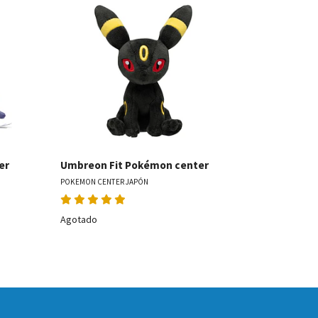
les
Ver detalles
Lillipup F
POKEMON CENT
er
Umbreon Fit Pokémon center
POKEMON CENTER JAPÓN
Agotado
Agotado