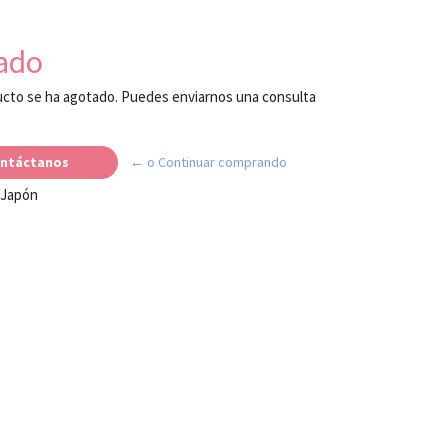
ado
cto se ha agotado. Puedes enviarnos una consulta
ntáctanos
← o Continuar comprando
 Japón