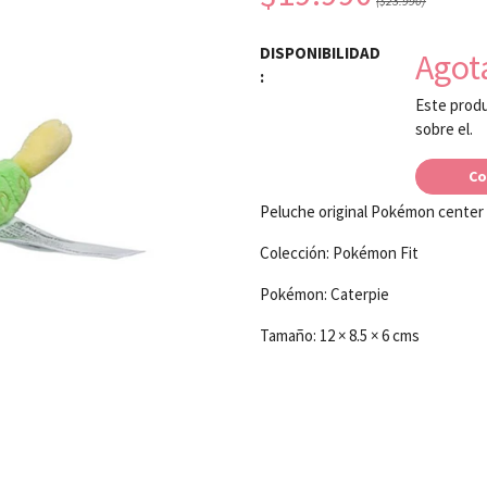
($23.990)
DISPONIBILIDAD
Agot
:
Este produ
sobre el.
Co
Peluche original Pokémon center
Colección: Pokémon Fit
Pokémon: Caterpie
Tamaño: 12 × 8.5 × 6 cms