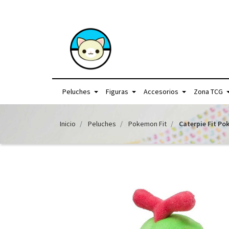
+56957440225 /
Peluches
Figuras
Accesorios
Zona TCG
Inicio
Peluches
Pokemon Fit
Caterpie Fit P